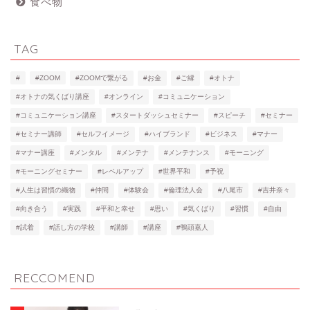
食べ物
TAG
#
#ZOOM
#ZOOMで繋がる
#お金
#ご縁
#オトナ
#オトナの気くばり講座
#オンライン
#コミュニケーション
#コミュニケーション講座
#スタートダッシュセミナー
#スピーチ
#セミナー
#セミナー講師
#セルフイメージ
#ハイブランド
#ビジネス
#マナー
#マナー講座
#メンタル
#メンテナ
#メンテナンス
#モーニング
#モーニングセミナー
#レベルアップ
#世界平和
#予祝
#人生は習慣の織物
#仲間
#体験会
#倫理法人会
#八尾市
#吉井奈々
#向き合う
#実践
#平和と幸せ
#思い
#気くばり
#習慣
#自由
#試着
#話し方の学校
#講師
#講座
#鴨頭嘉人
RECCOMEND