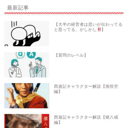
最新記事
【大半の経営者は思いが伝わってる
と思ってる、がしかし
】
【質問のレベル】
西遊記キャラクター解説【孫悟空
編】
西遊記キャラクター解説【猪八戒
編】