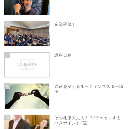
7
企業研修！！
8
講座日程
9
運命を変えるルーティンマスター講
座
10
その礼服大丈夫！？(チェックする
べきポイント3選)