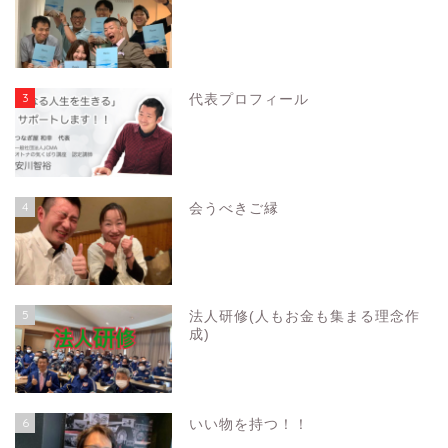
3
代表プロフィール
4
会うべきご縁
5
法人研修(人もお金も集まる理念作
成)
6
いい物を持つ！！