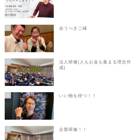
4
会うべきご縁
5
法人研修(人もお金も集まる理念作
成)
6
いい物を持つ！！
7
企業研修！！