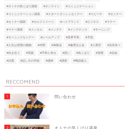
#オトナの気くばり講座
#オンライン
#コミュニケーション
#コミュニケーション講座
#スタートダッシュセミナー
#スピーチ
#セミナー
#セミナー講師
#セルフイメージ
#ハイブランド
#ビジネス
#マナー
#マナー講座
#メンタル
#メンテナ
#メンテナンス
#モーニング
#モーニングセミナー
#レベルアップ
#世界平和
#予祝
#人生は習慣の織物
#仲間
#体験会
#倫理法人会
#八尾市
#吉井奈々
#向き合う
#実践
#平和と幸せ
#思い
#気くばり
#習慣
#自由
#試着
#話し方の学校
#講師
#講座
#鴨頭嘉人
RECCOMEND
1
問い合わせ
2
オトナの気くばり講座