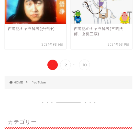
西遊記キャラ解説(沙悟浄)
西遊記のキャラ解説(三蔵法
師、玄奘三蔵)
2024年9月6日
2024年6月9日
...
1
2
10
HOME
YouTuber
カテゴリー