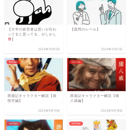
【大半の経営者は思いが伝わ
【質問のレベル】
ってると思ってる、がしかし
】
2024年10月3日
2024年10月1日
YouTuber
YouTuber
西遊記キャラクター解説【孫
西遊記キャラクター解説【猪
悟空編】
八戒編】
2024年9月19日
2024年9月18日
YouTuber
YouTuber