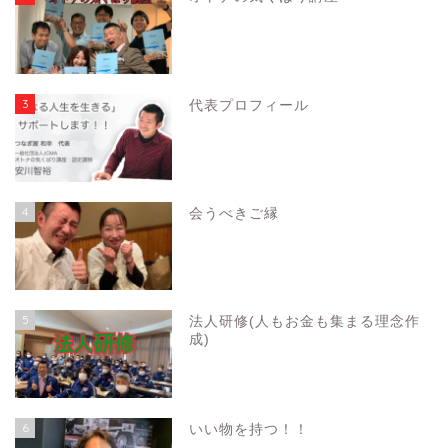
3
代表プロフィール
4
会うべきご縁
5
法人研修(人もお金も集まる理念作
成)
6
いい物を持つ！！