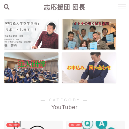
志応援団 団長
― CATEGORY ―
YouTuber
YouTuber
YouTuber