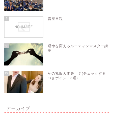
8
講座日程
9
運命を変えるルーティンマスター講
座
10
その礼服大丈夫！？(チェックする
べきポイント3選)
アーカイブ