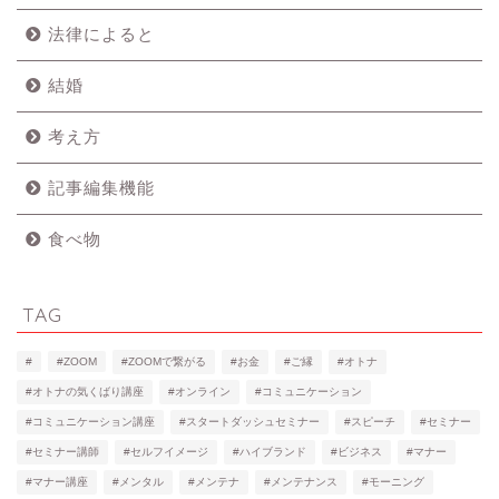
法律によると
結婚
考え方
記事編集機能
食べ物
TAG
#
#ZOOM
#ZOOMで繋がる
#お金
#ご縁
#オトナ
#オトナの気くばり講座
#オンライン
#コミュニケーション
#コミュニケーション講座
#スタートダッシュセミナー
#スピーチ
#セミナー
#セミナー講師
#セルフイメージ
#ハイブランド
#ビジネス
#マナー
#マナー講座
#メンタル
#メンテナ
#メンテナンス
#モーニング