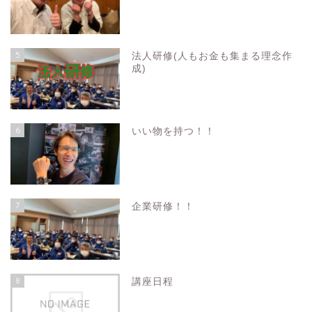
5
法人研修(人もお金も集まる理念作
成)
6
いい物を持つ！！
7
企業研修！！
8
講座日程