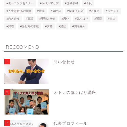
#モーニングセミナー
#レベルアップ
#世界平和
#予祝
#人生は習慣の織物
#仲間
#体験会
#倫理法人会
#八尾市
#吉井奈々
#向き合う
#実践
#平和と幸せ
#思い
#気くばり
#習慣
#自由
#試着
#話し方の学校
#講師
#講座
#鴨頭嘉人
RECCOMEND
1
問い合わせ
2
オトナの気くばり講座
3
代表プロフィール