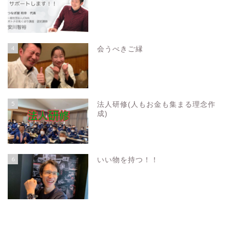
4
会うべきご縁
5
法人研修(人もお金も集まる理念作
成)
6
いい物を持つ！！