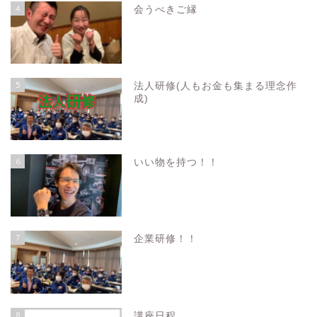
4
会うべきご縁
5
法人研修(人もお金も集まる理念作
成)
6
いい物を持つ！！
7
企業研修！！
8
講座日程