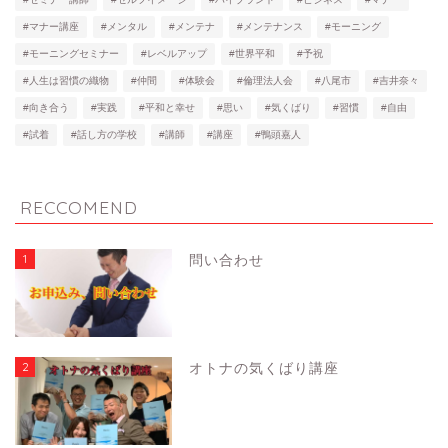
#マナー講座
#メンタル
#メンテナ
#メンテナンス
#モーニング
#モーニングセミナー
#レベルアップ
#世界平和
#予祝
#人生は習慣の織物
#仲間
#体験会
#倫理法人会
#八尾市
#吉井奈々
#向き合う
#実践
#平和と幸せ
#思い
#気くばり
#習慣
#自由
#試着
#話し方の学校
#講師
#講座
#鴨頭嘉人
RECCOMEND
1
問い合わせ
2
オトナの気くばり講座