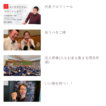
3
代表プロフィール
4
会うべきご縁
5
法人研修(人もお金も集まる理念作
成)
6
いい物を持つ！！