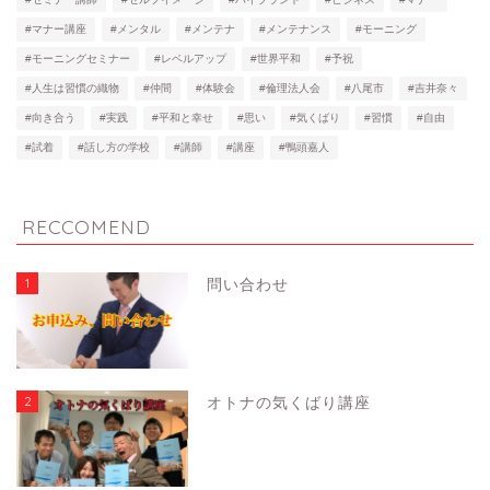
#マナー講座
#メンタル
#メンテナ
#メンテナンス
#モーニング
#モーニングセミナー
#レベルアップ
#世界平和
#予祝
#人生は習慣の織物
#仲間
#体験会
#倫理法人会
#八尾市
#吉井奈々
#向き合う
#実践
#平和と幸せ
#思い
#気くばり
#習慣
#自由
#試着
#話し方の学校
#講師
#講座
#鴨頭嘉人
RECCOMEND
1
問い合わせ
2
オトナの気くばり講座