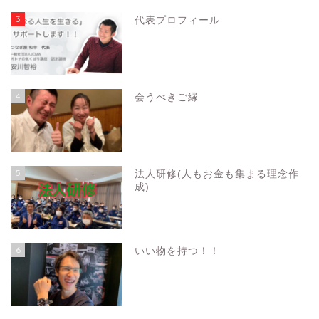
3
代表プロフィール
4
会うべきご縁
5
法人研修(人もお金も集まる理念作
成)
6
いい物を持つ！！