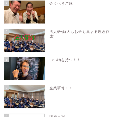
4
会うべきご縁
5
法人研修(人もお金も集まる理念作
成)
6
いい物を持つ！！
7
企業研修！！
8
講座日程