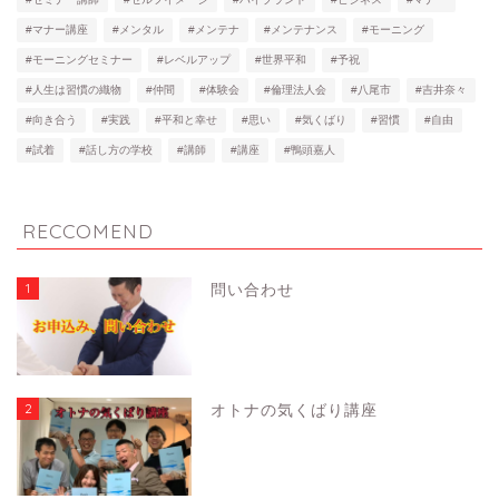
#マナー講座
#メンタル
#メンテナ
#メンテナンス
#モーニング
#モーニングセミナー
#レベルアップ
#世界平和
#予祝
#人生は習慣の織物
#仲間
#体験会
#倫理法人会
#八尾市
#吉井奈々
#向き合う
#実践
#平和と幸せ
#思い
#気くばり
#習慣
#自由
#試着
#話し方の学校
#講師
#講座
#鴨頭嘉人
RECCOMEND
1
問い合わせ
2
オトナの気くばり講座