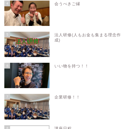
4
会うべきご縁
5
法人研修(人もお金も集まる理念作
成)
6
いい物を持つ！！
7
企業研修！！
8
講座日程