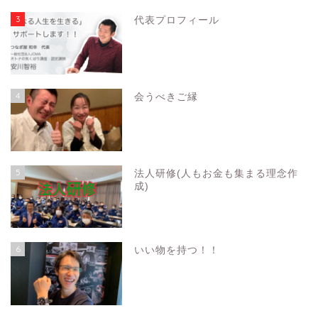
3
代表プロフィール
4
会うべきご縁
5
法人研修(人もお金も集まる理念作
成)
6
いい物を持つ！！