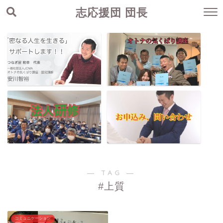
志応援団 団長
― TAG ―
#上質
コミュニケーション