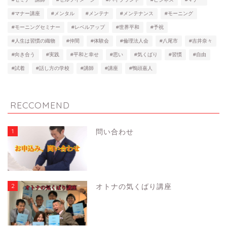
#マナー講座
#メンタル
#メンテナ
#メンテナンス
#モーニング
#モーニングセミナー
#レベルアップ
#世界平和
#予祝
#人生は習慣の織物
#仲間
#体験会
#倫理法人会
#八尾市
#吉井奈々
#向き合う
#実践
#平和と幸せ
#思い
#気くばり
#習慣
#自由
#試着
#話し方の学校
#講師
#講座
#鴨頭嘉人
RECCOMEND
1
問い合わせ
2
オトナの気くばり講座