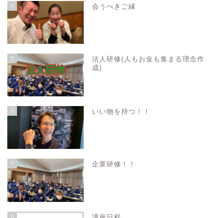
4
会うべきご縁
5
法人研修(人もお金も集まる理念作
成)
6
いい物を持つ！！
7
企業研修！！
8
講座日程