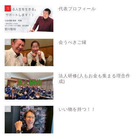
3
代表プロフィール
4
会うべきご縁
5
法人研修(人もお金も集まる理念作
成)
6
いい物を持つ！！