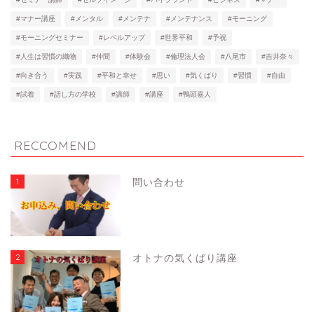
#マナー講座
#メンタル
#メンテナ
#メンテナンス
#モーニング
#モーニングセミナー
#レベルアップ
#世界平和
#予祝
#人生は習慣の織物
#仲間
#体験会
#倫理法人会
#八尾市
#吉井奈々
#向き合う
#実践
#平和と幸せ
#思い
#気くばり
#習慣
#自由
#試着
#話し方の学校
#講師
#講座
#鴨頭嘉人
RECCOMEND
1
問い合わせ
2
オトナの気くばり講座