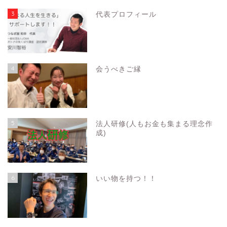
3
代表プロフィール
4
会うべきご縁
5
法人研修(人もお金も集まる理念作
成)
6
いい物を持つ！！