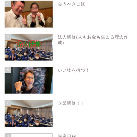
4
会うべきご縁
5
法人研修(人もお金も集まる理念作
成)
6
いい物を持つ！！
7
企業研修！！
8
講座日程