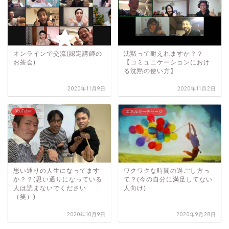
オンラインで交流(認定講師の
沈黙って耐えれますか？？
お茶会)
【コミュニケーションにおけ
る沈黙の使い方】
2020年11月9日
2020年11月2日
YouTuber
エネルギーチャージ
思い通りの人生になってます
ワクワクな時間の過ごし方っ
か？？(思い通りになっている
て？(今の自分に満足してない
人は読まないでください
人向け)
（笑）)
2020年10月9日
2020年9月28日