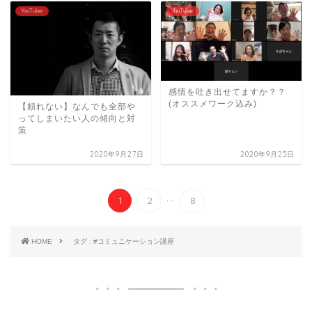
YouTuber
YouTuber
感情を吐き出せてますか？？
(オススメワーク込み)
【頼れない】なんでも全部や
ってしまいたい人の傾向と対
策
2020年9月27日
2020年9月25日
...
1
2
8
HOME
タグ : #コミュニケーション講座