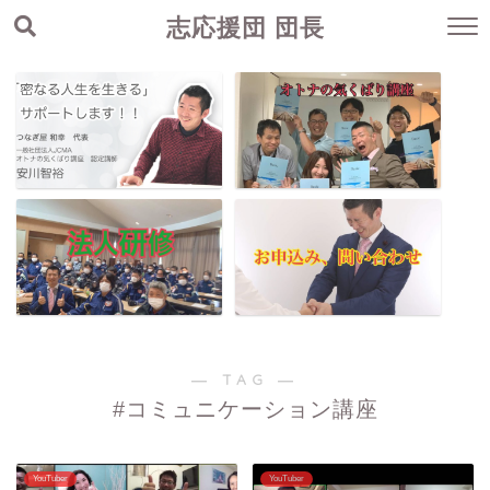
志応援団 団長
― TAG ―
#コミュニケーション講座
YouTuber
YouTuber