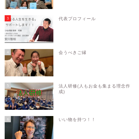
3
代表プロフィール
4
会うべきご縁
5
法人研修(人もお金も集まる理念作
成)
6
いい物を持つ！！