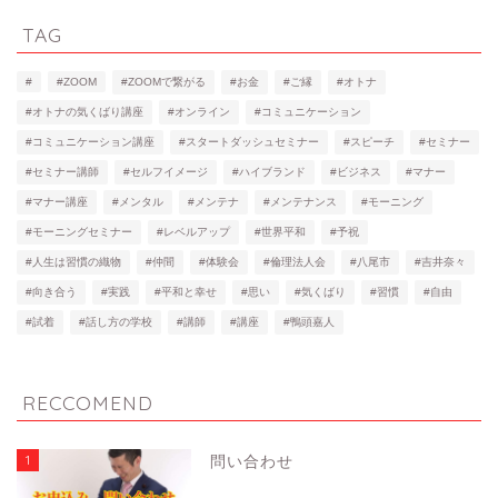
TAG
#
#ZOOM
#ZOOMで繋がる
#お金
#ご縁
#オトナ
#オトナの気くばり講座
#オンライン
#コミュニケーション
#コミュニケーション講座
#スタートダッシュセミナー
#スピーチ
#セミナー
#セミナー講師
#セルフイメージ
#ハイブランド
#ビジネス
#マナー
#マナー講座
#メンタル
#メンテナ
#メンテナンス
#モーニング
#モーニングセミナー
#レベルアップ
#世界平和
#予祝
#人生は習慣の織物
#仲間
#体験会
#倫理法人会
#八尾市
#吉井奈々
#向き合う
#実践
#平和と幸せ
#思い
#気くばり
#習慣
#自由
#試着
#話し方の学校
#講師
#講座
#鴨頭嘉人
RECCOMEND
1
問い合わせ