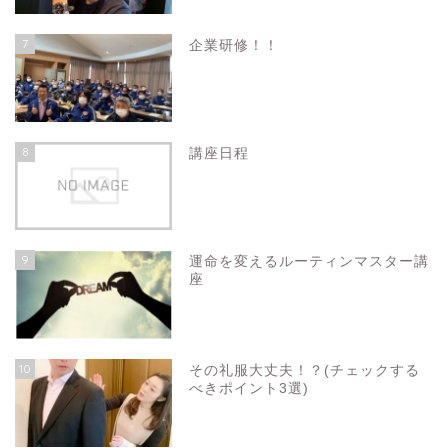
7
企業研修！！
8
講座日程
9
運命を変えるルーティンマスター講
座
10
その礼服大丈夫！？(チェックする
べきポイント3選)