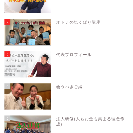
2
オトナの気くばり講座
3
代表プロフィール
4
会うべきご縁
5
法人研修(人もお金も集まる理念作
成)