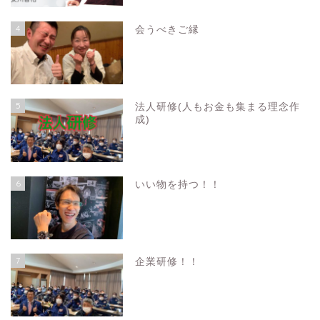
4
会うべきご縁
5
法人研修(人もお金も集まる理念作
成)
6
いい物を持つ！！
7
企業研修！！