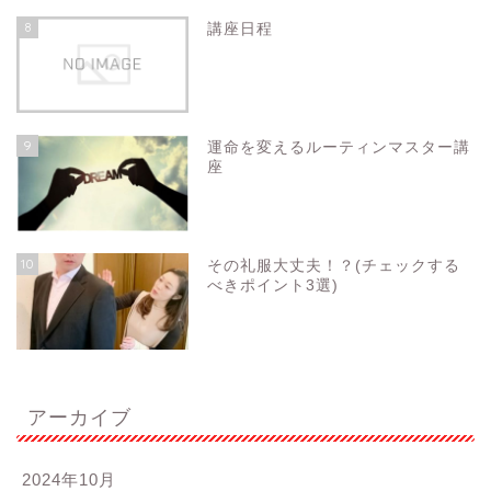
8
講座日程
9
運命を変えるルーティンマスター講
座
10
その礼服大丈夫！？(チェックする
べきポイント3選)
アーカイブ
2024年10月