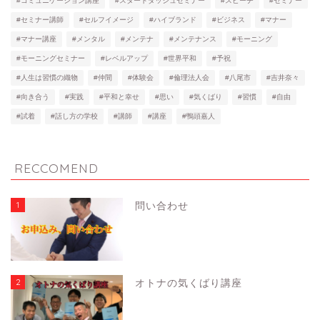
#コミュニケーション講座
#スタートダッシュセミナー
#スピーチ
#セミナー
#セミナー講師
#セルフイメージ
#ハイブランド
#ビジネス
#マナー
#マナー講座
#メンタル
#メンテナ
#メンテナンス
#モーニング
#モーニングセミナー
#レベルアップ
#世界平和
#予祝
#人生は習慣の織物
#仲間
#体験会
#倫理法人会
#八尾市
#吉井奈々
#向き合う
#実践
#平和と幸せ
#思い
#気くばり
#習慣
#自由
#試着
#話し方の学校
#講師
#講座
#鴨頭嘉人
RECCOMEND
1
問い合わせ
2
オトナの気くばり講座