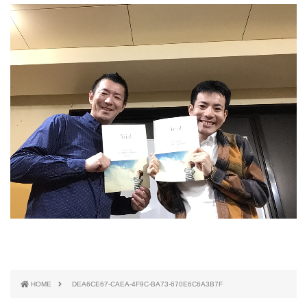
HOME
DEA6CE67-CAEA-4F9C-BA73-670E6C6A3B7F