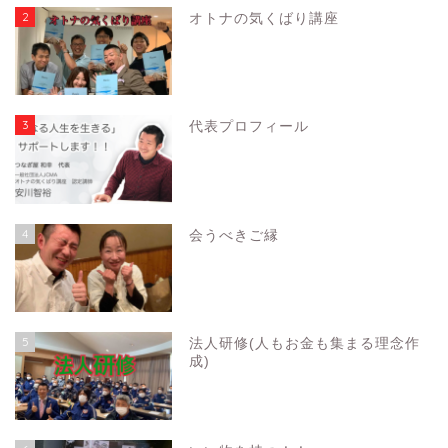
2
オトナの気くばり講座
3
代表プロフィール
4
会うべきご縁
5
法人研修(人もお金も集まる理念作
成)