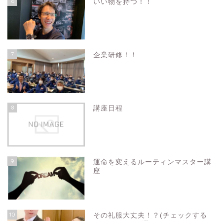
6
いい物を持つ！！
7
企業研修！！
8
講座日程
9
運命を変えるルーティンマスター講
座
10
その礼服大丈夫！？(チェックする