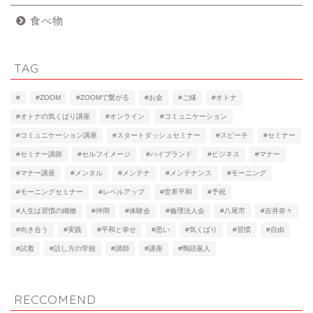
食べ物
TAG
#
#ZOOM
#ZOOMで繋がる
#お金
#ご縁
#オトナ
#オトナの気くばり講座
#オンライン
#コミュニケーション
#コミュニケーション講座
#スタートダッシュセミナー
#スピーチ
#セミナー
#セミナー講師
#セルフイメージ
#ハイブランド
#ビジネス
#マナー
#マナー講座
#メンタル
#メンテナ
#メンテナンス
#モーニング
#モーニングセミナー
#レベルアップ
#世界平和
#予祝
#人生は習慣の織物
#仲間
#体験会
#倫理法人会
#八尾市
#吉井奈々
#向き合う
#実践
#平和と幸せ
#思い
#気くばり
#習慣
#自由
#試着
#話し方の学校
#講師
#講座
#鴨頭嘉人
RECCOMEND