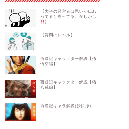
【大半の経営者は思いが伝わ
ってると思ってる、がしかし
】
【質問のレベル】
西遊記キャラクター解説【孫
悟空編】
西遊記キャラクター解説【猪
八戒編】
西遊記キャラ解説(沙悟浄)