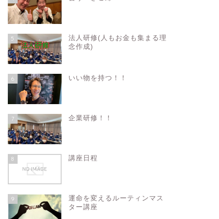
法人研修(人もお金も集まる理
5
念作成)
いい物を持つ！！
6
企業研修！！
7
講座日程
8
運命を変えるルーティンマス
9
ター講座