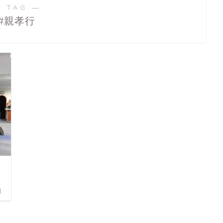
 TAG ―
#親孝行
日