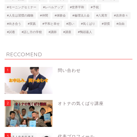
#モーニングセミナー
#レベルアップ
#世界平和
#予祝
#人生は習慣の織物
#仲間
#体験会
#倫理法人会
#八尾市
#吉井奈々
#向き合う
#実践
#平和と幸せ
#思い
#気くばり
#習慣
#自由
#試着
#話し方の学校
#講師
#講座
#鴨頭嘉人
RECCOMEND
1
問い合わせ
2
オトナの気くばり講座
3
代表プロフィール