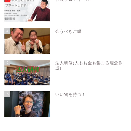
4
会うべきご縁
5
法人研修(人もお金も集まる理念作
成)
6
いい物を持つ！！