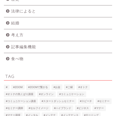
法律によると
結婚
考え方
記事編集機能
食べ物
TAG
#
#ZOOM
#ZOOMで繋がる
#お金
#ご縁
#オトナ
#オトナの気くばり講座
#オンライン
#コミュニケーション
#コミュニケーション講座
#スタートダッシュセミナー
#スピーチ
#セミナー
#セミナー講師
#セルフイメージ
#ハイブランド
#ビジネス
#マナー
#マナー講座
#メンタル
#メンテナ
#メンテナンス
#モーニング