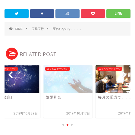
HOME
実践実行
変わらないを、、、。
RELATED POST
ルギーチャージ
コミュニケーション
エネルギーチャージ
(蠍座)
陰陽和合
毎月の受講で、、、
2019年10月29日
2019年10月17日
2019年11