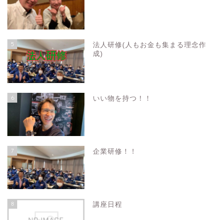
5
法人研修(人もお金も集まる理念作
成)
6
いい物を持つ！！
7
企業研修！！
8
講座日程