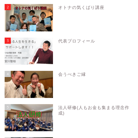
2
オトナの気くばり講座
3
代表プロフィール
4
会うべきご縁
5
法人研修(人もお金も集まる理念作
成)