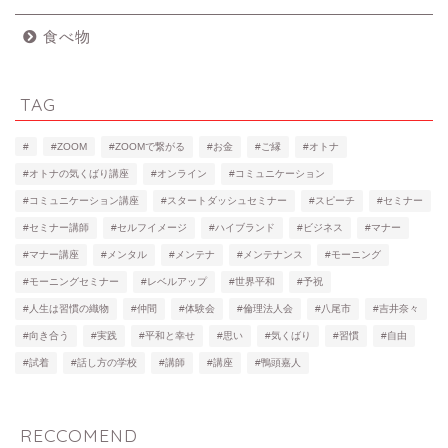
食べ物
TAG
#
#ZOOM
#ZOOMで繋がる
#お金
#ご縁
#オトナ
#オトナの気くばり講座
#オンライン
#コミュニケーション
#コミュニケーション講座
#スタートダッシュセミナー
#スピーチ
#セミナー
#セミナー講師
#セルフイメージ
#ハイブランド
#ビジネス
#マナー
#マナー講座
#メンタル
#メンテナ
#メンテナンス
#モーニング
#モーニングセミナー
#レベルアップ
#世界平和
#予祝
#人生は習慣の織物
#仲間
#体験会
#倫理法人会
#八尾市
#吉井奈々
#向き合う
#実践
#平和と幸せ
#思い
#気くばり
#習慣
#自由
#試着
#話し方の学校
#講師
#講座
#鴨頭嘉人
RECCOMEND