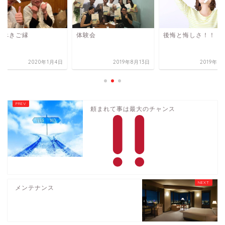
うべきご縁
体験会
後悔と悔しさ！！
2020年1月4日
2019年8月13日
2019年7
頼まれて事は最大のチャンス
メンテナンス