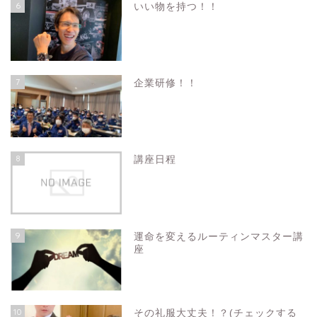
6
いい物を持つ！！
7
企業研修！！
8
講座日程
9
運命を変えるルーティンマスター講
座
10
その礼服大丈夫！？(チェックする