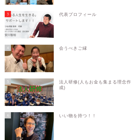
3
代表プロフィール
4
会うべきご縁
5
法人研修(人もお金も集まる理念作
成)
6
いい物を持つ！！