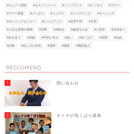
#セミナー講師
#セルフイメージ
#ハイブランド
#ビジネス
#マナー
#マナー講座
#メンタル
#メンテナ
#メンテナンス
#モーニング
#モーニングセミナー
#レベルアップ
#世界平和
#予祝
#人生は習慣の織物
#仲間
#体験会
#倫理法人会
#八尾市
#吉井奈々
#向き合う
#実践
#平和と幸せ
#思い
#気くばり
#習慣
#自由
#試着
#話し方の学校
#講師
#講座
#鴨頭嘉人
RECCOMEND
1
問い合わせ
2
オトナの気くばり講座