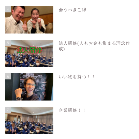
4
会うべきご縁
5
法人研修(人もお金も集まる理念作
成)
6
いい物を持つ！！
7
企業研修！！