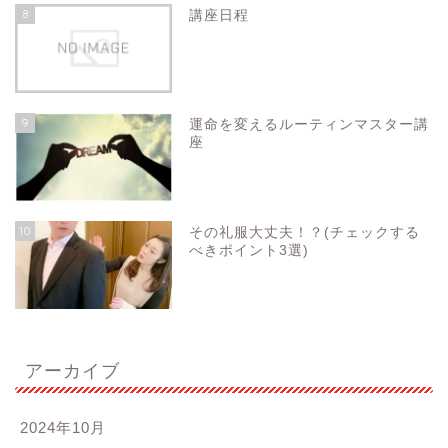
8
講座日程
9
運命を変えるルーティンマスター講
座
10
その礼服大丈夫！？(チェックする
べきポイント3選)
アーカイブ
2024年10月