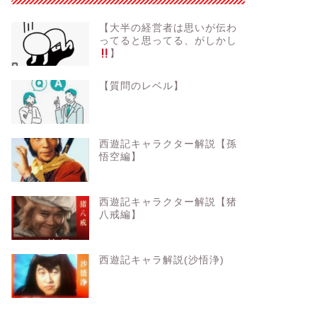
【大半の経営者は思いが伝わ
ってると思ってる、がしかし
】
【質問のレベル】
西遊記キャラクター解説【孫
悟空編】
西遊記キャラクター解説【猪
八戒編】
西遊記キャラ解説(沙悟浄)