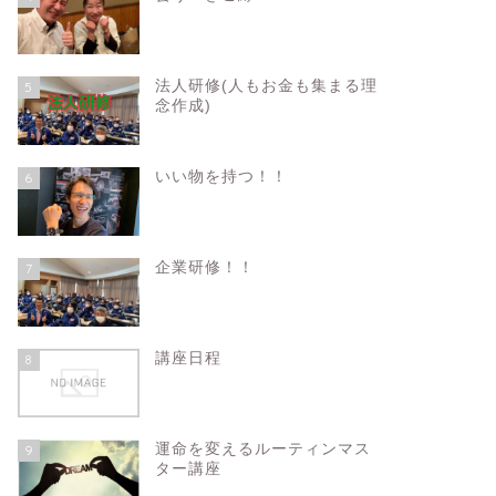
法人研修(人もお金も集まる理
5
念作成)
いい物を持つ！！
6
企業研修！！
7
講座日程
8
運命を変えるルーティンマス
9
ター講座