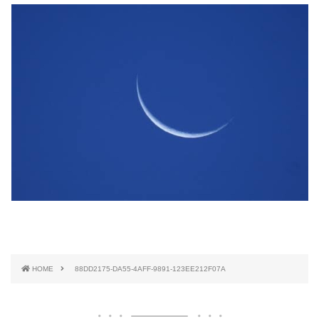
HOME
88DD2175-DA55-4AFF-9891-123EE212F07A