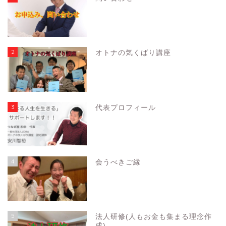
2
オトナの気くばり講座
3
代表プロフィール
4
会うべきご縁
5
法人研修(人もお金も集まる理念作
成)