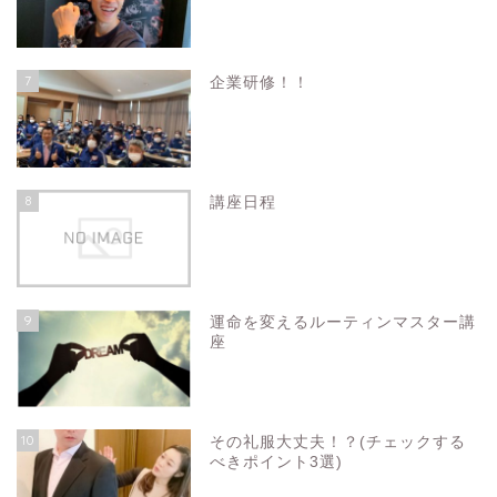
7
企業研修！！
8
講座日程
9
運命を変えるルーティンマスター講
座
10
その礼服大丈夫！？(チェックする
べきポイント3選)