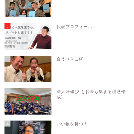
3
代表プロフィール
4
会うべきご縁
5
法人研修(人もお金も集まる理念作
成)
6
いい物を持つ！！