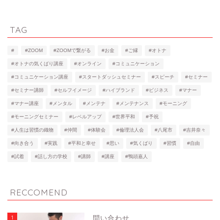
TAG
#
#ZOOM
#ZOOMで繋がる
#お金
#ご縁
#オトナ
#オトナの気くばり講座
#オンライン
#コミュニケーション
#コミュニケーション講座
#スタートダッシュセミナー
#スピーチ
#セミナー
#セミナー講師
#セルフイメージ
#ハイブランド
#ビジネス
#マナー
#マナー講座
#メンタル
#メンテナ
#メンテナンス
#モーニング
#モーニングセミナー
#レベルアップ
#世界平和
#予祝
#人生は習慣の織物
#仲間
#体験会
#倫理法人会
#八尾市
#吉井奈々
#向き合う
#実践
#平和と幸せ
#思い
#気くばり
#習慣
#自由
#試着
#話し方の学校
#講師
#講座
#鴨頭嘉人
RECCOMEND
1
問い合わせ