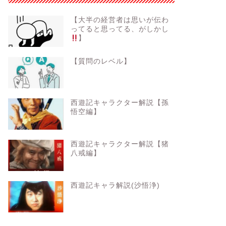
【大半の経営者は思いが伝わ
ってると思ってる、がしかし
】
【質問のレベル】
西遊記キャラクター解説【孫
悟空編】
西遊記キャラクター解説【猪
八戒編】
西遊記キャラ解説(沙悟浄)