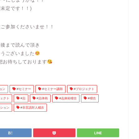
だ未定です！！)
はご参加くださいませ！！
最後まで読んで頂き
とうございました
想お待ちしております
ョン
#セミナー
#セミナー講師
#プロジェクト
ェクト
#志
#志体術
#志体術稽古
#稽古
ション
#非言語対人稽古