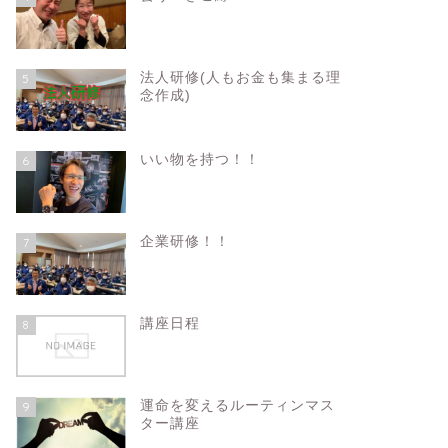
法人研修(人もお金も集まる理
5
念作成)
いい物を持つ！！
6
企業研修！！
7
講座日程
8
運命を変えるルーティンマス
9
ター講座