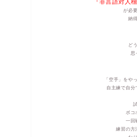
『非言語対人
が必
納
ど
思
「空手」をや
自主練で自分
ボコ
一回
練習の方