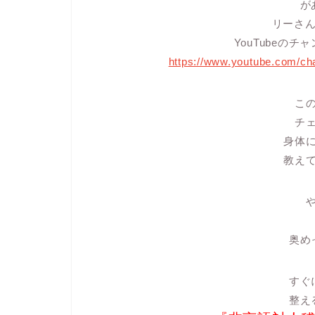
が
リーさ
YouTubeの
https://www.youtube.com/
こ
チ
身体
教え
奥め
すぐ
整え