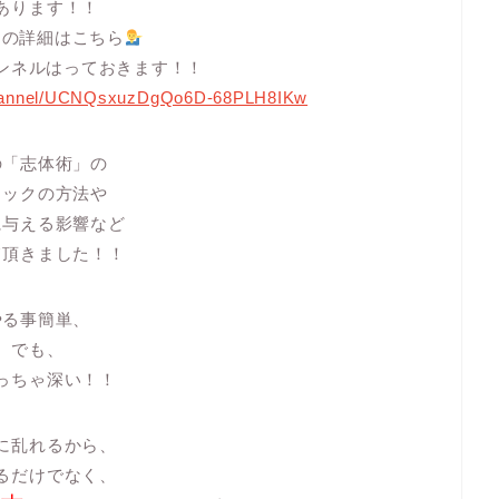
あります！！
んの詳細はこちら
チャンネルはっておきます！！
channel/UCNQsxuzDgQo6D-68PLH8IKw
の「志体術」の
ェックの方法や
に与える影響など
て頂きました！！
やる事簡単、
でも、
っちゃ深い！！
に乱れるから、
るだけでなく、