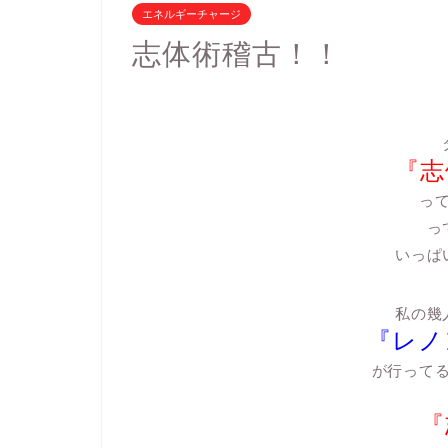
エネルギーチャージ
志体術稽古！！
『志
っ
っ
いっぱ
私の幾
『レノ
が行って
『