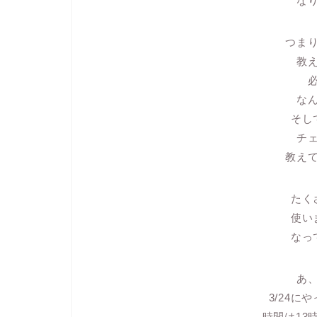
な
つま
教
な
そし
チ
教え
たく
使い
なっ
あ
3/24に
時間は13