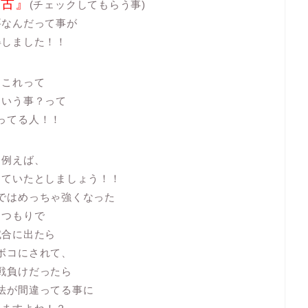
稽古』
(チェックしてもらう事)
要なんだって事が
得しました！！
これって
ういう事？って
ってる人！！
例えば、
っていたとしましょう！！
ではめっちゃ強くなった
つもりで
試合に出たら
ボコにされて、
戦負けだったら
法が間違ってる事に