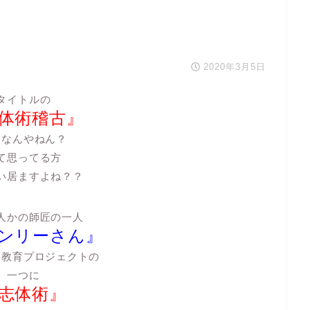
2020年3月5日
タイトルの
体術稽古』
てなんやねん？
て思ってる方
い居ますよね？？
人かの師匠の一人
ンリーさん』
る教育プロジェクトの
一つに
志体術』