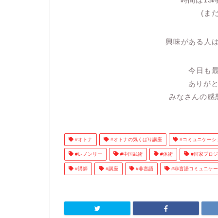
(ま
興味がある人
今日も
ありが
みなさんの感
#オトナ
#オトナの気くばり講座
#コミュニケーシ
#レノンリー
#中国武術
#体術
#国家プロジ
#講師
#講座
#非言語
#非言語コミュニケー