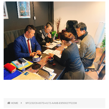
HOME
9FC232C6-837D-4172-AA6B-E950027F2238