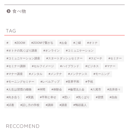
食べ物
TAG
#
#ZOOM
#ZOOMで繋がる
#お金
#ご縁
#オトナ
#オトナの気くばり講座
#オンライン
#コミュニケーション
#コミュニケーション講座
#スタートダッシュセミナー
#スピーチ
#セミナー
#セミナー講師
#セルフイメージ
#ハイブランド
#ビジネス
#マナー
#マナー講座
#メンタル
#メンテナ
#メンテナンス
#モーニング
#モーニングセミナー
#レベルアップ
#世界平和
#予祝
#人生は習慣の織物
#仲間
#体験会
#倫理法人会
#八尾市
#吉井奈々
#向き合う
#実践
#平和と幸せ
#思い
#気くばり
#習慣
#自由
#試着
#話し方の学校
#講師
#講座
#鴨頭嘉人
RECCOMEND