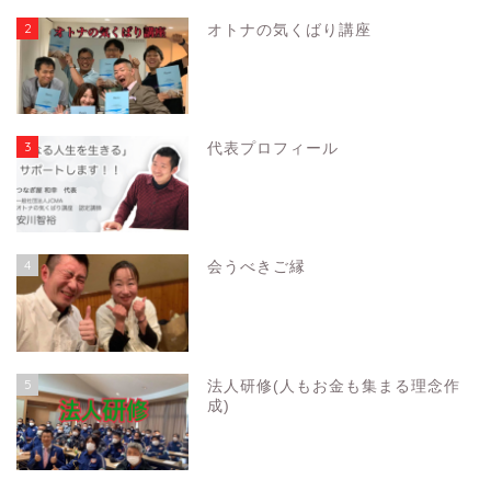
2
オトナの気くばり講座
3
代表プロフィール
4
会うべきご縁
5
法人研修(人もお金も集まる理念作
成)