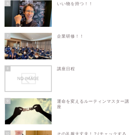
6
いい物を持つ！！
7
企業研修！！
8
講座日程
9
運命を変えるルーティンマスター講
座
10
その礼服大丈夫！？(チェックする