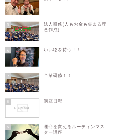
法人研修(人もお金も集まる理
5
念作成)
いい物を持つ！！
6
企業研修！！
7
講座日程
8
運命を変えるルーティンマス
9
ター講座