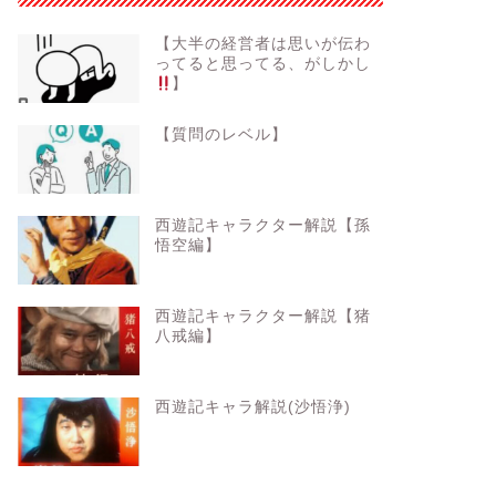
【大半の経営者は思いが伝わ
ってると思ってる、がしかし
】
【質問のレベル】
西遊記キャラクター解説【孫
悟空編】
西遊記キャラクター解説【猪
八戒編】
西遊記キャラ解説(沙悟浄)