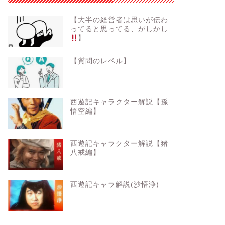
【大半の経営者は思いが伝わ
ってると思ってる、がしかし
】
【質問のレベル】
西遊記キャラクター解説【孫
悟空編】
西遊記キャラクター解説【猪
八戒編】
西遊記キャラ解説(沙悟浄)