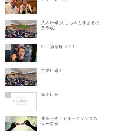
法人研修(人もお金も集まる理
5
念作成)
いい物を持つ！！
6
企業研修！！
7
講座日程
8
運命を変えるルーティンマス
9
ター講座