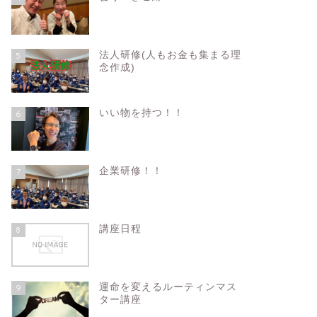
法人研修(人もお金も集まる理
5
念作成)
いい物を持つ！！
6
企業研修！！
7
講座日程
8
運命を変えるルーティンマス
9
ター講座