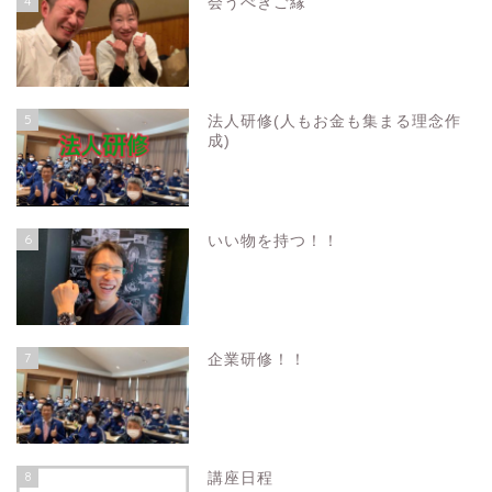
4
会うべきご縁
5
法人研修(人もお金も集まる理念作
成)
6
いい物を持つ！！
7
企業研修！！
8
講座日程