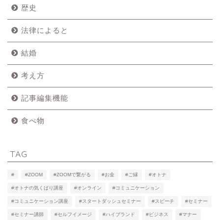
歴史
法律によると
結婚
考え方
記事編集機能
食べ物
TAG
#
#ZOOM
#ZOOMで繋がる
#お金
#ご縁
#オトナ
#オトナの気くばり講座
#オンライン
#コミュニケーション
#コミュニケーション講座
#スタートダッシュセミナー
#スピーチ
#セミナー
#セミナー講師
#セルフイメージ
#ハイブランド
#ビジネス
#マナー