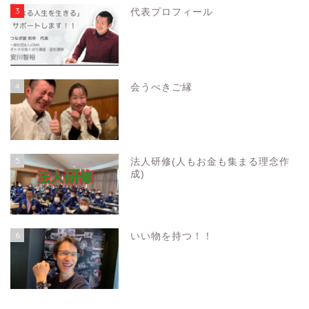
3
代表プロフィール
4
会うべきご縁
5
法人研修(人もお金も集まる理念作
成)
6
いい物を持つ！！