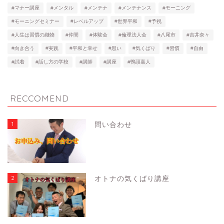
#マナー講座
#メンタル
#メンテナ
#メンテナンス
#モーニング
#モーニングセミナー
#レベルアップ
#世界平和
#予祝
#人生は習慣の織物
#仲間
#体験会
#倫理法人会
#八尾市
#吉井奈々
#向き合う
#実践
#平和と幸せ
#思い
#気くばり
#習慣
#自由
#試着
#話し方の学校
#講師
#講座
#鴨頭嘉人
RECCOMEND
1
問い合わせ
2
オトナの気くばり講座