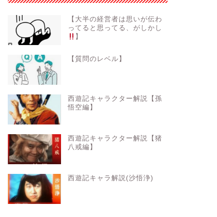
【大半の経営者は思いが伝わ
ってると思ってる、がしかし
】
【質問のレベル】
西遊記キャラクター解説【孫
悟空編】
西遊記キャラクター解説【猪
八戒編】
西遊記キャラ解説(沙悟浄)