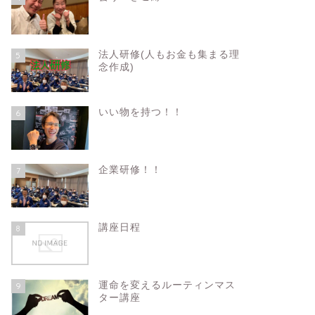
法人研修(人もお金も集まる理
5
念作成)
いい物を持つ！！
6
企業研修！！
7
講座日程
8
運命を変えるルーティンマス
9
ター講座