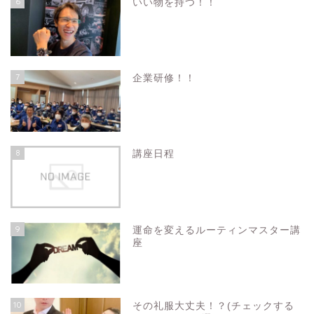
6
いい物を持つ！！
7
企業研修！！
8
講座日程
9
運命を変えるルーティンマスター講
座
10
その礼服大丈夫！？(チェックする