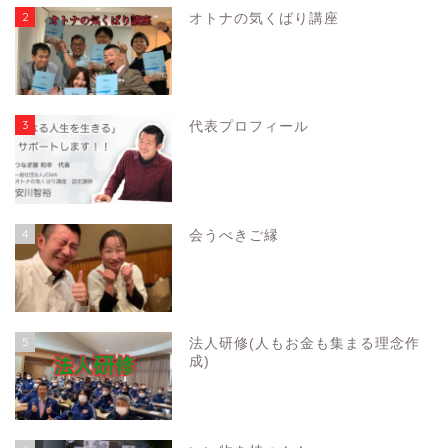
2
オトナの気くばり講座
3
代表プロフィール
4
会うべきご縁
5
法人研修(人もお金も集まる理念作
成)