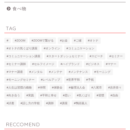
食べ物
TAG
#
#ZOOM
#ZOOMで繋がる
#お金
#ご縁
#オトナ
#オトナの気くばり講座
#オンライン
#コミュニケーション
#コミュニケーション講座
#スタートダッシュセミナー
#スピーチ
#セミナー
#セミナー講師
#セルフイメージ
#ハイブランド
#ビジネス
#マナー
#マナー講座
#メンタル
#メンテナ
#メンテナンス
#モーニング
#モーニングセミナー
#レベルアップ
#世界平和
#予祝
#人生は習慣の織物
#仲間
#体験会
#倫理法人会
#八尾市
#吉井奈々
#向き合う
#実践
#平和と幸せ
#思い
#気くばり
#習慣
#自由
#試着
#話し方の学校
#講師
#講座
#鴨頭嘉人
RECCOMEND