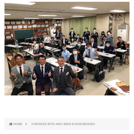
HOME
07B0D82E-8F35-4887-B806-E350E5BD4D02