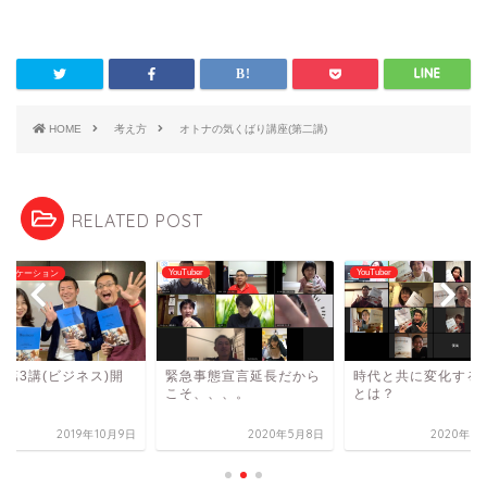
HOME
考え方
オトナの気くばり講座(第二講)
RELATED POST
YouTuber
YouTuber
ュニケーション
座第3講(ビジネス)開
緊急事態宣言延長だから
時代と共に変化する
！！
こそ、、、。
とは？
2019年10月9日
2020年5月8日
2020年5