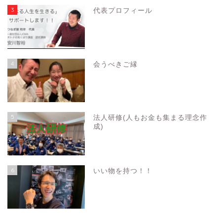
3
代表プロフィール
4
会うべきご縁
5
法人研修(人もお金も集まる理念作
成)
6
いい物を持つ！！