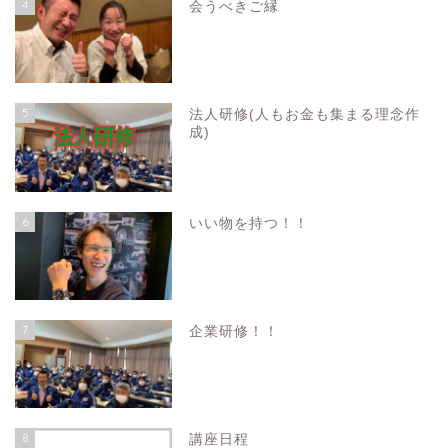
4
会うべきご縁
5
法人研修(人もお金も集まる理念作
成)
6
いい物を持つ！！
7
企業研修！！
8
講座日程