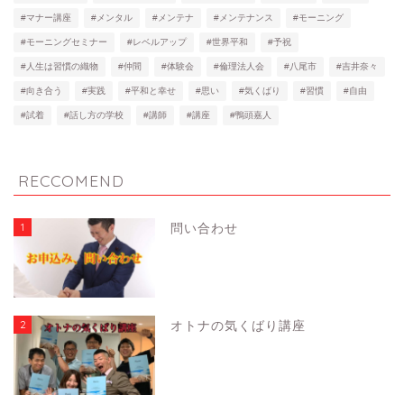
#マナー講座
#メンタル
#メンテナ
#メンテナンス
#モーニング
#モーニングセミナー
#レベルアップ
#世界平和
#予祝
#人生は習慣の織物
#仲間
#体験会
#倫理法人会
#八尾市
#吉井奈々
#向き合う
#実践
#平和と幸せ
#思い
#気くばり
#習慣
#自由
#試着
#話し方の学校
#講師
#講座
#鴨頭嘉人
RECCOMEND
1
問い合わせ
2
オトナの気くばり講座