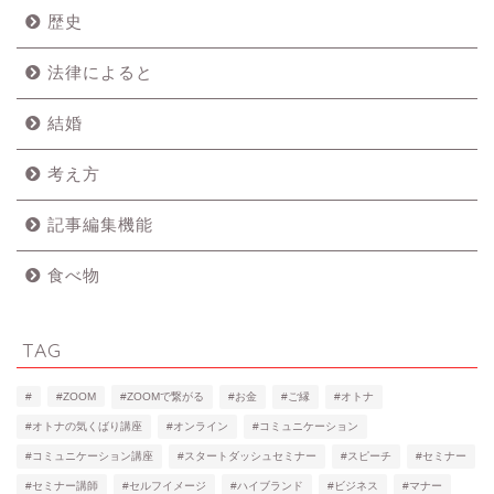
歴史
法律によると
結婚
考え方
記事編集機能
食べ物
TAG
#
#ZOOM
#ZOOMで繋がる
#お金
#ご縁
#オトナ
#オトナの気くばり講座
#オンライン
#コミュニケーション
#コミュニケーション講座
#スタートダッシュセミナー
#スピーチ
#セミナー
#セミナー講師
#セルフイメージ
#ハイブランド
#ビジネス
#マナー