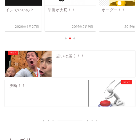
ンラインでいいの？
準備が大切！！
オーダー！！
2020年4月27日
2019年7月9日
2019年8
思いは届く！！
決断！！