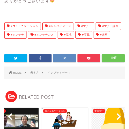
ありがとうございます
#コミュニケーション
#セルフイメージ
#マナー
#マナー講座
#メンテナ
#メンテナンス
#実地
#実践
#講座
HOME
考え方
インプットデー！！
RELATED POST
実行
コミュニケーション
実践実行