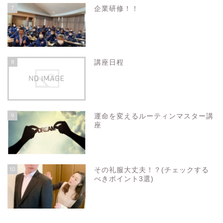
7
企業研修！！
8
講座日程
9
運命を変えるルーティンマスター講
座
10
その礼服大丈夫！？(チェックする
べきポイント3選)