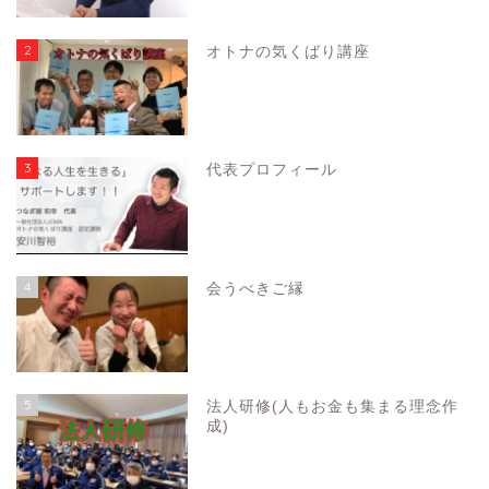
2
オトナの気くばり講座
3
代表プロフィール
4
会うべきご縁
5
法人研修(人もお金も集まる理念作
成)