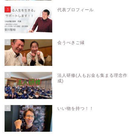
3
代表プロフィール
4
会うべきご縁
5
法人研修(人もお金も集まる理念作
成)
6
いい物を持つ！！