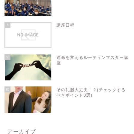
8
講座日程
9
運命を変えるルーティンマスター講
座
10
その礼服大丈夫！？(チェックする
べきポイント3選)
アーカイブ