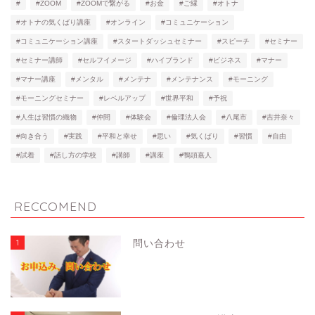
#
#ZOOM
#ZOOMで繋がる
#お金
#ご縁
#オトナ
#オトナの気くばり講座
#オンライン
#コミュニケーション
#コミュニケーション講座
#スタートダッシュセミナー
#スピーチ
#セミナー
#セミナー講師
#セルフイメージ
#ハイブランド
#ビジネス
#マナー
#マナー講座
#メンタル
#メンテナ
#メンテナンス
#モーニング
#モーニングセミナー
#レベルアップ
#世界平和
#予祝
#人生は習慣の織物
#仲間
#体験会
#倫理法人会
#八尾市
#吉井奈々
#向き合う
#実践
#平和と幸せ
#思い
#気くばり
#習慣
#自由
#試着
#話し方の学校
#講師
#講座
#鴨頭嘉人
RECCOMEND
1
問い合わせ