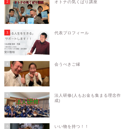
2
オトナの気くばり講座
3
代表プロフィール
4
会うべきご縁
5
法人研修(人もお金も集まる理念作
成)
6
いい物を持つ！！