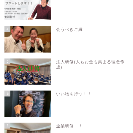
4
会うべきご縁
5
法人研修(人もお金も集まる理念作
成)
6
いい物を持つ！！
7
企業研修！！